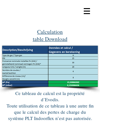
Calculation
table
Download
Ce tableau de calcul est la propriété
d’Evodis.
Toute utilisation de ce tableau à une autre fin
que le calcul des pertes de charge du
système PLT Indoorflex n’est pas autorisée.
Evodis SA - T. 087/59.06.80 -
info@evodis.be
- Cour
Lemaire 20, B-4651 Battice -
www.evodis.be
- BE