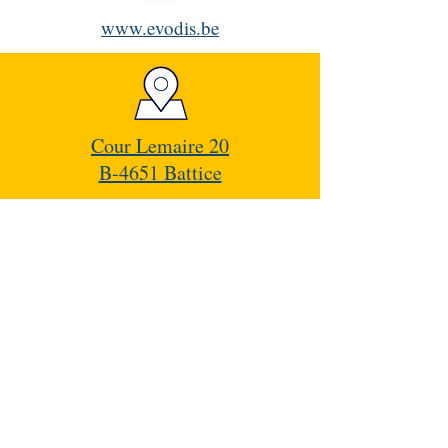
www.evodis.be
Cour Lemaire 20
B-4651 Battice